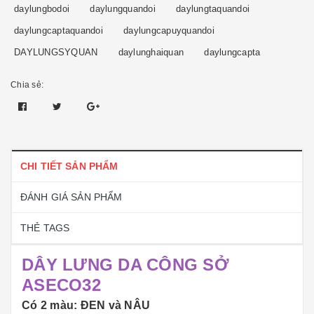
daylungbodoi
daylungquandoi
daylungtaquandoi
daylungcaptaquandoi
daylungcapuyquandoi
DAYLUNGSYQUAN
daylunghaiquan
daylungcapta
Chia sẻ:
CHI TIẾT SẢN PHẨM
ĐÁNH GIÁ SẢN PHẨM
THẺ TAGS
DÂY LƯNG DA CÔNG SỞ
ASECO32
Có 2 màu: ĐEN và NÂU