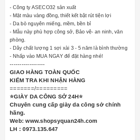
- Công ty ASECO32 sản xuất
- Mặt màu vàng đồng, thiết kết bật rút tiện lợi
- Da bò nguyên miếng, mềm, bền bỉ
- Mẫu này phù hợp công sở, Bảo vệ- an ninh, văn
phòng.
- Dây chất lượng 1 sợi xài 3 - 5 năm là bình thường
- Nhấp vào MUA NGAY để đặt hàng nhé!
------------------
GIAO HÀNG TOÀN QUỐC
KIỂM TRA KHI NHẬN HÀNG
=======/=========
⭐️GIÀY DA CÔNG SỞ 24H⭐️
Chuyên cung cấp giày da công sở chính
hãng.
Web: www.shopsyquan24h.com
LH : 0973.135.647