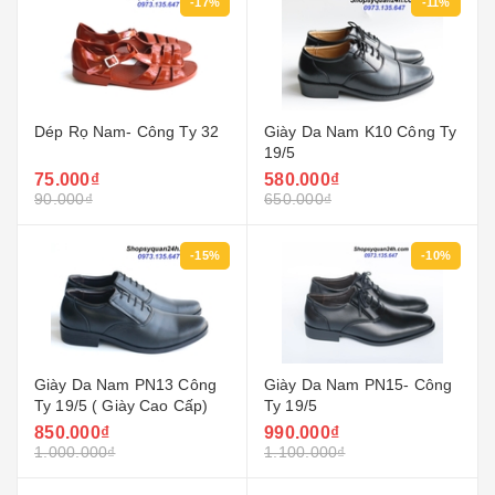
-17%
-11%
Dép Rọ Nam- Công Ty 32
Giày Da Nam K10 Công Ty
19/5
75.000₫
580.000₫
90.000₫
650.000₫
-15%
-10%
Giày Da Nam PN13 Công
Giày Da Nam PN15- Công
Ty 19/5 ( Giày Cao Cấp)
Ty 19/5
850.000₫
990.000₫
1.000.000₫
1.100.000₫