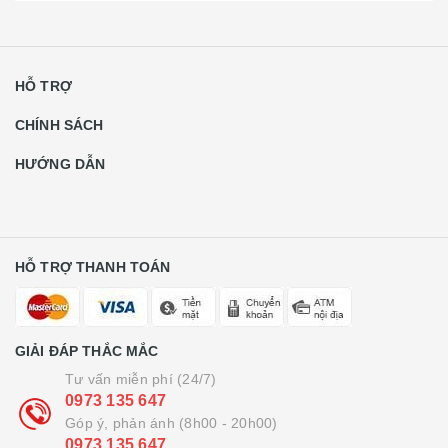
HỖ TRỢ
CHÍNH SÁCH
HƯỚNG DẪN
HỖ TRỢ THANH TOÁN
GIẢI ĐÁP THẮC MẮC
Tư vấn miễn phí (24/7)
0973 135 647
Góp ý, phản ánh (8h00 - 20h00)
0973 135 647