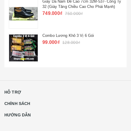
Giày Da Nam Đế Cao 7cm 32M-537- Công Ty
32 (Giày Tăng Chiều Cao Cho Phái Mạnh)
749.000₫
750.000₫
Combo Lương Khô 3 Vị 6 Gói
99.000₫
128.000₫
HỖ TRỢ
CHÍNH SÁCH
HƯỚNG DẪN