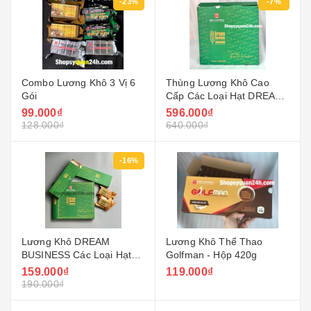
-23%
-7%
Combo Lương Khô 3 Vị 6
Thùng Lương Khô Cao
Gói
Cấp Các Loại Hạt DREAM
BUSNESS - 4 Hộp x 420g
99.000₫
596.000₫
128.000₫
640.000₫
-16%
Lương Khô DREAM
Lương Khô Thể Thao
BUSINESS Các Loại Hạt
Golfman - Hộp 420g
Cao Cấp - Hộp 420g
159.000₫
119.000₫
190.000₫