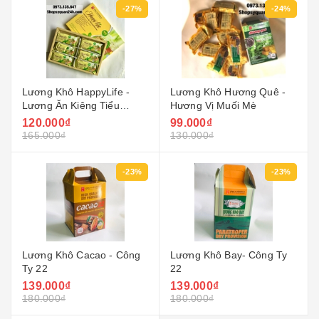
-27%
-24%
Lương Khô HappyLife -
Lương Khô Hương Quê -
Lương Ăn Kiêng Tiểu
Hương Vị Muối Mè
Đường
120.000₫
99.000₫
165.000₫
130.000₫
-23%
-23%
Lương Khô Cacao - Công
Lương Khô Bay- Công Ty
Ty 22
22
139.000₫
139.000₫
180.000₫
180.000₫