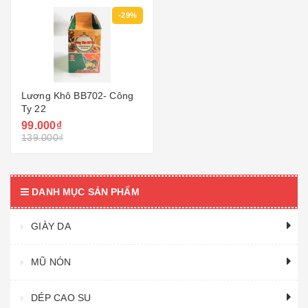
-29%
Lương Khô BB702- Công
Ty 22
99.000₫
139.000₫
DANH MỤC SẢN PHẨM
GIÀY DA
MŨ NÓN
DÉP CAO SU