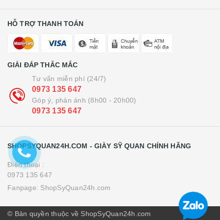
HỖ TRỢ THANH TOÁN
GIẢI ĐÁP THẮC MẮC
Tư vấn miễn phí (24/7)
0973 135 647
Góp ý, phản ánh (8h00 - 20h00)
0973 135 647
SHOPSYQUAN24H.COM - GIÀY SỸ QUAN CHÍNH HÃNG
Điện thoại :
0973 135 647
Fanpage:
ShopSyQuan24h.com
© Bản quyền thuộc về ShopSyQuan24h.com