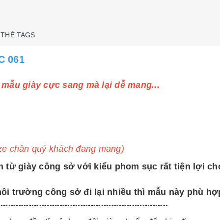
THẺ TAGS
C 061
 mẫu giày cực sang mà lại dễ mang...
ize chân quý khách đang mang)
 từ giày công sở với kiểu phom sục rất tiện lợi c
i trường công sở đi lại nhiều thì mẫu này phù hợp
------------------------------------------------------------------