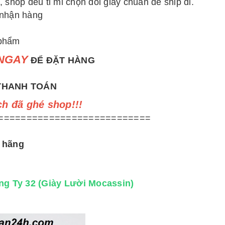
 shop đều tỉ mỉ chọn đôi giày chuẩn để ship đi.
 nhận hàng
 phẩm
NGAY
ĐỂ ĐẶT HÀNG
THANH TOÁN
 đã ghé shop!!!
===========================
 hãng
g Ty 32 (Giày Lười Mocassin)