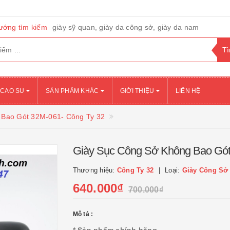
ướng tìm kiếm
giày sỹ quan, giày da công sở, giày da nam
 CAO SU
SẢN PHẨM KHÁC
GIỚI THIỆU
LIÊN HỆ
 Bao Gót 32M-061- Công Ty 32
Giày Sục Công Sở Không Bao Gót
Thương hiệu:
Công Ty 32
Loại:
Giày Công Sở
640.000₫
700.000₫
Mô tả :