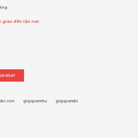
hàng
 giao đến tận nơi.
UA NGAY
doi.com
giayquannhu
giayquandoi