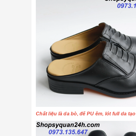
Chất liệu là da bò, đế PU êm, lót full da 