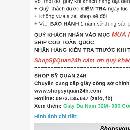
Với mỗi đôi giày khi khách hàng đặt đến,
+ Quý khách được
KIỂM TRA
ngay lúc
+ Không vừa size, shop sẽ đổi
+ Và:
BẢO HÀNH
1 năm sử dụng sản
MUA 
QUÝ KHÁCH NHẤN VÀO MỤC
SHIP COD TOÀN QUỐC
NHẬN HÀNG KIỂM TRA TRƯỚC KHI 
ShopSỹQuan24h cảm ơn quý khách
=============================
SHOP SỸ QUAN 24H
Chuyên cung cấp giày công sở chính
www.shopsyquan24h.com
Hotline: 0973.135.647 (zalo, fb)
Xem thêm:
Giày Da Nam 32M- 080 Côn
Hình ảnh chi tiết: