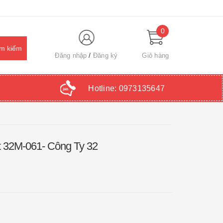
0
Đăng nhập
Đăng ký
Giỏ hàng
Hotline:
0973135647
 32M-061- Công Ty 32