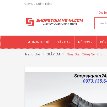
Giày Da Chính Hãng
Xu h
TRANG CHỦ
GIÀY DA
MŨ NÓN
DÉP
Trang chủ
GIÀY DA
Giày Sục Công Sở Không