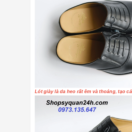
Lót giày là da heo rất êm và thoáng, tạo 