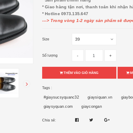
* Sản phẩm chính hãng
* Giao hàng tận nơi, thanh toán khi nhận 
* Hotline 0973.135.647
---> Trong vòng 1-2 ngày sản phẩm sẽ được
Size
-
+
Số lượng
THÊM VÀO GIỎ HÀNG
M
Tags :
#giaysucsyquanc32
giaysiquan.vn
giaybo
giaysyquan.com
giaycongan
Chia sẻ: