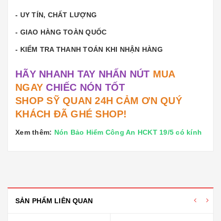
- UY TÍN, CHẤT LƯỢNG
- GIAO HÀNG TOÀN QUỐC
- KIỂM TRA THANH TOÁN KHI NHẬN HÀNG
HÃY NHANH TAY NHẤN NÚT
MUA
NGAY
CHIẾC NÓN TỐT
SHOP SỸ QUAN 24H CẢM ƠN QUÝ
KHÁCH ĐÃ GHÉ SHOP!
Xem thêm:
Nón Bảo Hiểm Công An HCKT 19/5 có kính
SẢN PHẨM LIÊN QUAN