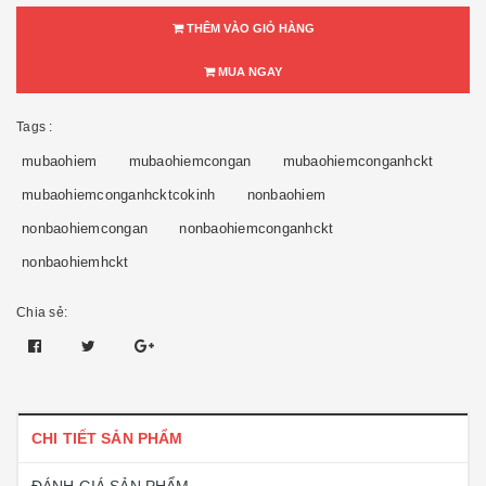
THÊM VÀO GIỎ HÀNG
MUA NGAY
Tags :
mubaohiem
mubaohiemcongan
mubaohiemconganhckt
mubaohiemconganhcktcokinh
nonbaohiem
nonbaohiemcongan
nonbaohiemconganhckt
nonbaohiemhckt
Chia sẻ:
CHI TIẾT SẢN PHẨM