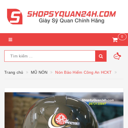
0
Trang chủ
MŨ NÓN
Nón Bảo Hiểm Công An HCKT