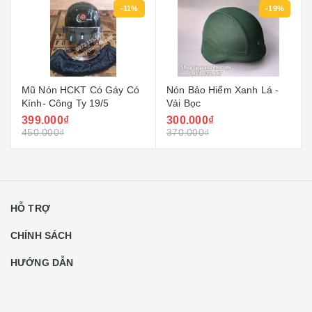
-11%
-19%
Mũ Nón HCKT Có Gáy Có
Nón Bảo Hiểm Xanh Lá -
Kính- Công Ty 19/5
Vải Bọc
399.000₫
300.000₫
450.000₫
370.000₫
HỖ TRỢ
CHÍNH SÁCH
HƯỚNG DẪN