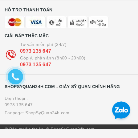
HỖ TRỢ THANH TOÁN
GIẢI ĐÁP THẮC MẮC
Tư vấn miễn phí (24/7)
0973 135 647
Góp ý, phản ánh (8h00 - 20h00)
0973 135 647
SHOPSYQUAN24H.COM - GIÀY SỸ QUAN CHÍNH HÃNG
Điện thoại :
0973 135 647
Fanpage:
ShopSyQuan24h.com
© Bản quyền thuộc về ShopSyQuan24h.com