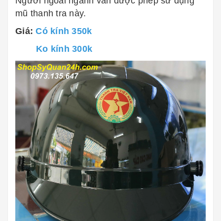
Người ngoài ngành vẫn được phép sử dụng
mũ thanh tra này.
Giá:
Có kính 350k
Ko kính 300k