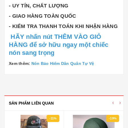
- UY TÍN, CHẤT LƯỢNG
- GIAO HÀNG TOÀN QUỐC
- KIỂM TRA THANH TOÁN KHI NHẬN HÀNG
HÃY nhấn nút THÊM VÀO GIỎ
HÀNG để sở hữu ngay một chiếc
nón sang trọng
Xem thêm:
Nón Bảo Hiểm Dân Quân Tự Vệ
SẢN PHẨM LIÊN QUAN
-11%
-19%