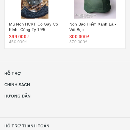
Mũ Nón HCKT Có Gáy Có
Nón Bảo Hiểm Xanh Lá -
Kính- Công Ty 19/5
Vải Bọc
399.000₫
300.000₫
450.000₫
370.000₫
HỖ TRỢ
CHÍNH SÁCH
HƯỚNG DẪN
HỖ TRỢ THANH TOÁN