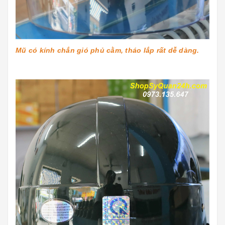
Mũ có kính chắn gió phủ cằm, tháo lắp rất dễ dàng.