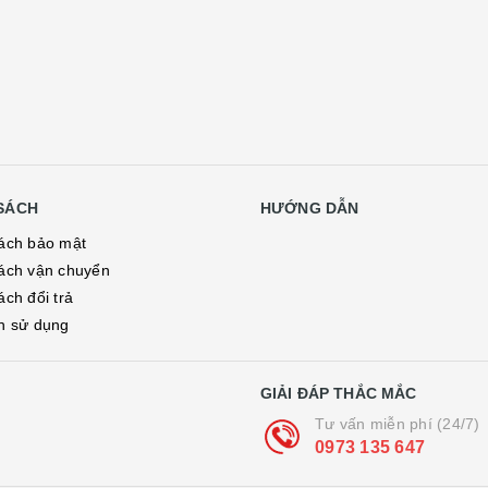
SÁCH
HƯỚNG DẪN
ách bảo mật
ách vận chuyển
ách đổi trả
h sử dụng
GIẢI ĐÁP THẮC MẮC
Tư vấn miễn phí (24/7)
0973 135 647