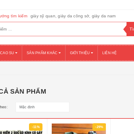
ướng tìm kiếm
giày sỹ quan, giày da công sở, giày da nam
 CAO SU
SẢN PHẨM KHÁC
GIỚI THIỆU
LIÊN HỆ
 CẢ SẢN PHẨM
theo:
-11%
-29%