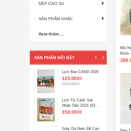
DÉP CAO SU
SẢN PHẨM KHÁC
Xem thêm ...
Mũ N
Kính-
SẢN PHẨM NỔI BẬT
399.
 Su Nam Lê
Lịch Bàn CAND 2026
ang
125.000₫
0₫
150.000₫
0₫
c Công Sở
Lịch Tờ Cảnh Sát
ao Gót 32M-
Nhân Dân 2026 (03
ng Ty 32
cuốn)
0₫
150.000₫
0₫
 Nam 32M-
Giày Da Nam Đế Cao
Dép C