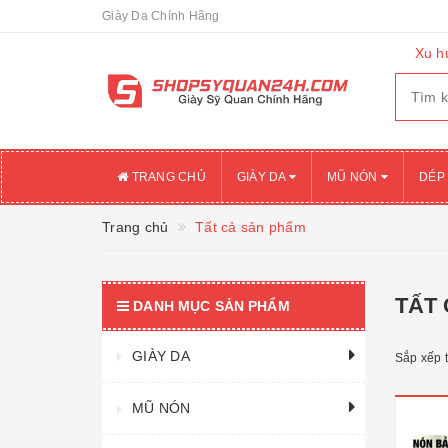
Giày Da Chính Hãng
Xu h
TRANG CHỦ
GIÀY DA
MŨ NÓN
DÉP
Trang chủ
Tất cả sản phẩm
TẤT
DANH MỤC SẢN PHẨM
GIÀY DA
Sắp xếp 
MŨ NÓN