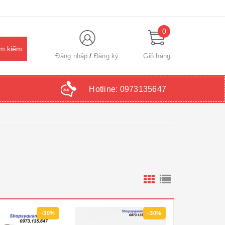
0
Đăng nhập
Đăng ký
Giỏ hàng
Hotline:
0973135647
-30%
-30%