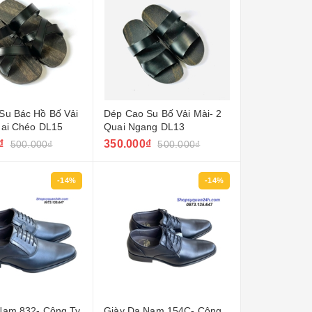
Su Bác Hồ Bố Vải
Dép Cao Su Bố Vải Mài- 2
uai Chéo DL15
Quai Ngang DL13
₫
350.000₫
500.000₫
500.000₫
-14%
-14%
Nam 832- Công Ty
Giày Da Nam 154C- Công