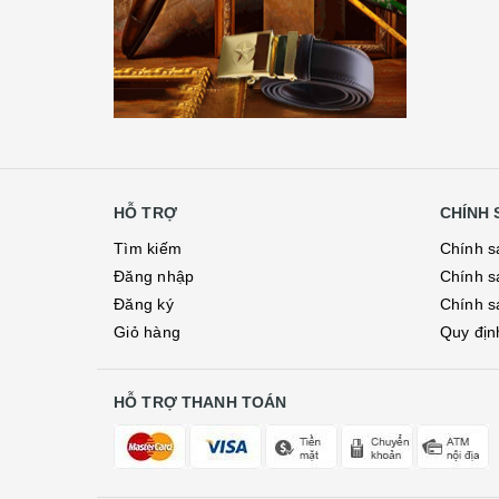
HỖ TRỢ
CHÍNH 
Tìm kiếm
Chính s
Đăng nhập
Chính s
Đăng ký
Chính s
Giỏ hàng
Quy địn
HỖ TRỢ THANH TOÁN