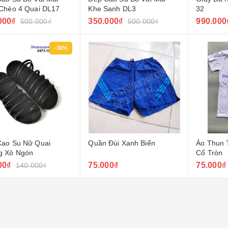
Chéo 4 Quai DL17
Khe Sanh DL3
32
000₫
350.000₫
990.000
500.000₫
500.000₫
-36%
Cao Su Nữ Quai
Quần Đùi Xanh Biển
Áo Thun 
g Xỏ Ngón
Cổ Tròn
00₫
75.000₫
75.000₫
140.000₫