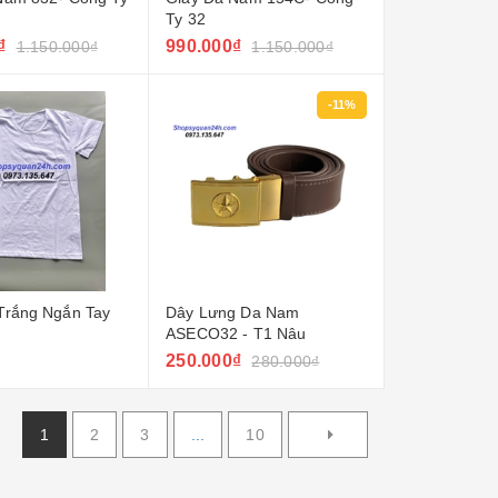
Ty 32
₫
990.000₫
1.150.000₫
1.150.000₫
-11%
Trắng Ngắn Tay
Dây Lưng Da Nam
ASECO32 - T1 Nâu
250.000₫
280.000₫
1
2
3
...
10