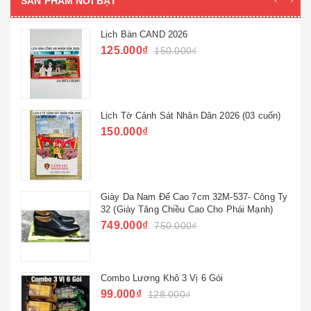
SẢN PHẨM NỔI BẬT
Lịch Bàn CAND 2026
125.000₫
150.000₫
Lịch Tờ Cảnh Sát Nhân Dân 2026 (03 cuốn)
150.000₫
Giày Da Nam Đế Cao 7cm 32M-537- Công Ty
32 (Giày Tăng Chiều Cao Cho Phái Mạnh)
749.000₫
750.000₫
Combo Lương Khô 3 Vị 6 Gói
99.000₫
128.000₫