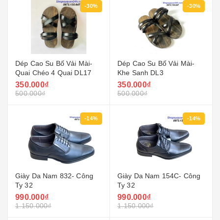
-30%
-30%
Dép Cao Su Bố Vải Mài-
Dép Cao Su Bố Vải Mài-
Quai Chéo 4 Quai DL17
Khe Sanh DL3
350.000₫
350.000₫
500.000₫
500.000₫
-14%
-14%
Giày Da Nam 832- Công
Giày Da Nam 154C- Công
Ty 32
Ty 32
990.000₫
990.000₫
1.150.000₫
1.150.000₫