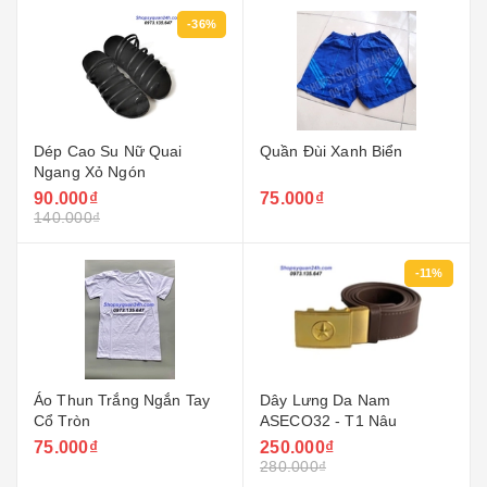
-36%
Dép Cao Su Nữ Quai
Quần Đùi Xanh Biển
Ngang Xỏ Ngón
90.000₫
75.000₫
140.000₫
-11%
Áo Thun Trắng Ngắn Tay
Dây Lưng Da Nam
Cổ Tròn
ASECO32 - T1 Nâu
75.000₫
250.000₫
280.000₫