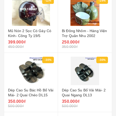
-11%
-29%
Mũ Nón 2 Sọc Có Gáy Có
Bi Đông Nhôm - Hàng Viện
Kính- Công Ty 19/5
Trợ Quân Nhu 2002
399.000₫
250.000₫
450.000₫
350.000₫
-30%
-30%
Dép Cao Su Bác Hồ Bố Vải
Dép Cao Su Bố Vải Mài- 2
Mài- 2 Quai Chéo DL15
Quai Ngang DL13
350.000₫
350.000₫
500.000₫
500.000₫