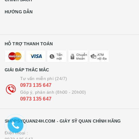
HƯỚNG DẪN
HỖ TRỢ THANH TOÁN
GIẢI ĐÁP THẮC MẮC
Tư vấn miễn phí (24/7)
0973 135 647
Góp ý, phản ánh (8h00 - 20h00)
0973 135 647
SHOPSYQUAN24H.COM - GIÀY SỸ QUAN CHÍNH HÃNG
Điện thoại :