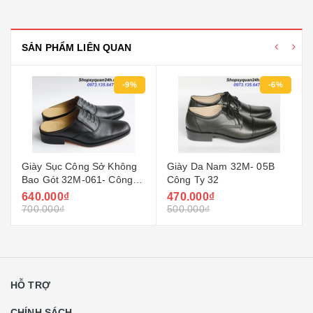
SẢN PHẨM LIÊN QUAN
-9%
-6%
Giày Sục Công Sở Không
Giày Da Nam 32M- 05B
Bao Gót 32M-061- Công
Công Ty 32
Ty 32
640.000₫
470.000₫
700.000₫
500.000₫
HỖ TRỢ
CHÍNH SÁCH