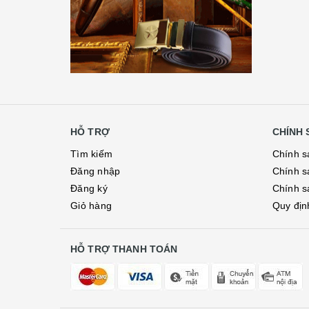
HỖ TRỢ
CHÍNH 
Tìm kiếm
Chính s
Đăng nhập
Chính s
Đăng ký
Chính s
Giỏ hàng
Quy địn
HỖ TRỢ THANH TOÁN