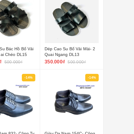
Su Bác Hồ Bố Vải
Dép Cao Su Bố Vải Mài- 2
uai Chéo DL15
Quai Ngang DL13
₫
350.000₫
500.000₫
500.000₫
-14%
-14%
Nam 832- Công Ty
Giày Da Nam 154C- Công