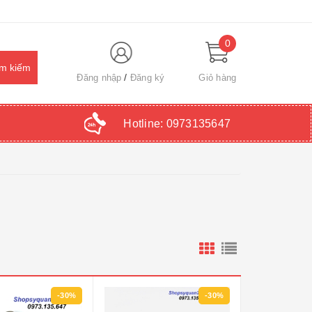
0
Đăng nhập
Đăng ký
Giỏ hàng
Hotline:
0973135647
-30%
-30%