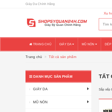
Giày Da Chính Hãng
Xu h
TRANG CHỦ
GIÀY DA
MŨ NÓN
DÉP
Trang chủ
Tất cả sản phẩm
TẤT
DANH MỤC SẢN PHẨM
GIÀY DA
Sắp xếp 
MŨ NÓN