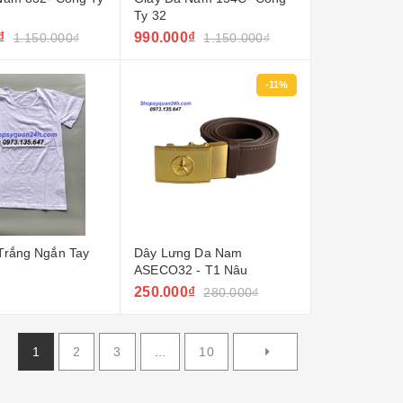
Ty 32
₫
990.000₫
1.150.000₫
1.150.000₫
-11%
Trắng Ngắn Tay
Dây Lưng Da Nam
ASECO32 - T1 Nâu
250.000₫
280.000₫
1
2
3
...
10