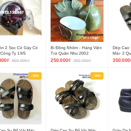
ón 2 Sọc Có Gáy Có
Bi Đông Nhôm - Hàng Viện
Dép Cao 
 Công Ty 19/5
Trợ Quân Nhu 2002
Mài- 2 Q
000₫
250.000₫
350.000
450.000₫
350.000₫
-30%
-30%
ao Su Bố Vải Mài-
Dép Cao Su Bố Vải Mài-
Giày Da 