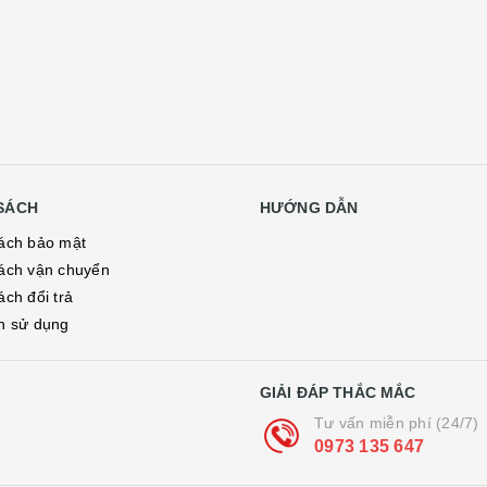
SÁCH
HƯỚNG DẪN
ách bảo mật
ách vận chuyển
ách đổi trả
h sử dụng
GIẢI ĐÁP THẮC MẮC
Tư vấn miễn phí (24/7)
0973 135 647