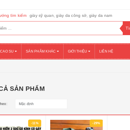
ướng tìm kiếm
giày sỹ quan, giày da công sở, giày da nam
 CAO SU
SẢN PHẨM KHÁC
GIỚI THIỆU
LIÊN HỆ
 CẢ SẢN PHẨM
theo:
-11%
-29%