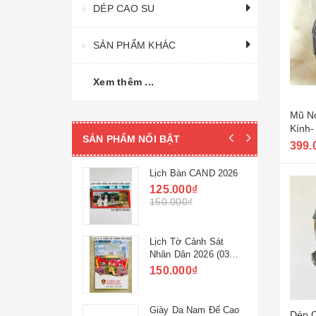
DÉP CAO SU
SẢN PHẨM KHÁC
Xem thêm ...
Mũ N
Kính-
SẢN PHẨM NỔI BẬT
399.
 Su Nam Lê
Lịch Bàn CAND 2026
ang
125.000₫
0₫
150.000₫
0₫
c Công Sở
Lịch Tờ Cảnh Sát
ao Gót 32M-
Nhân Dân 2026 (03
ng Ty 32
cuốn)
0₫
150.000₫
0₫
 Nam 32M-
Giày Da Nam Đế Cao
Dép C