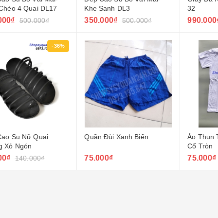
Chéo 4 Quai DL17
Khe Sanh DL3
32
000₫
350.000₫
990.000
500.000₫
500.000₫
-36%
Cao Su Nữ Quai
Quần Đùi Xanh Biển
Áo Thun 
g Xỏ Ngón
Cổ Tròn
00₫
75.000₫
75.000₫
140.000₫