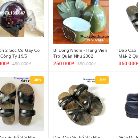
ón 2 Sọc Có Gáy Có
Bi Đông Nhôm - Hàng Viện
Dép Cao 
 Công Ty 19/5
Trợ Quân Nhu 2002
Mài- 2 Q
000₫
250.000₫
350.000
450.000₫
350.000₫
-30%
-30%
ao Su Bố Vải Mài-
Dép Cao Su Bố Vải Mài-
Giày Da 