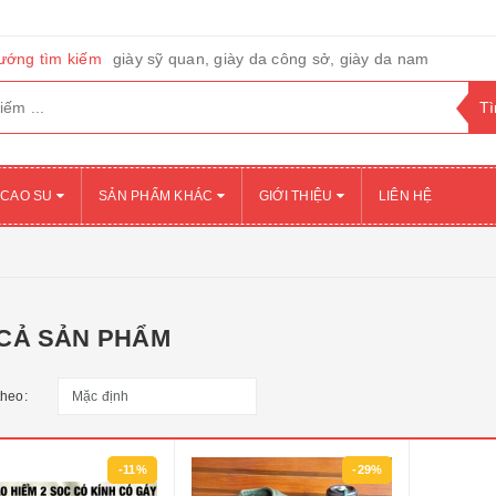
ướng tìm kiếm
giày sỹ quan, giày da công sở, giày da nam
 CAO SU
SẢN PHẨM KHÁC
GIỚI THIỆU
LIÊN HỆ
 CẢ SẢN PHẨM
theo:
-11%
-29%