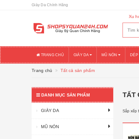
Giày Da Chính Hãng
Xu h
TRANG CHỦ
GIÀY DA
MŨ NÓN
DÉP
Trang chủ
Tất cả sản phẩm
TẤT
DANH MỤC SẢN PHẨM
GIÀY DA
Sắp xếp 
MŨ NÓN