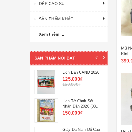
DÉP CAO SU
SẢN PHẨM KHÁC
Xem thêm ...
Mũ N
Kính-
SẢN PHẨM NỔI BẬT
399.
 Su Nam Lê
Lịch Bàn CAND 2026
ang
125.000₫
0₫
150.000₫
0₫
c Công Sở
Lịch Tờ Cảnh Sát
ao Gót 32M-
Nhân Dân 2026 (03
ng Ty 32
cuốn)
0₫
150.000₫
0₫
 Nam 32M-
Giày Da Nam Đế Cao
Dép C