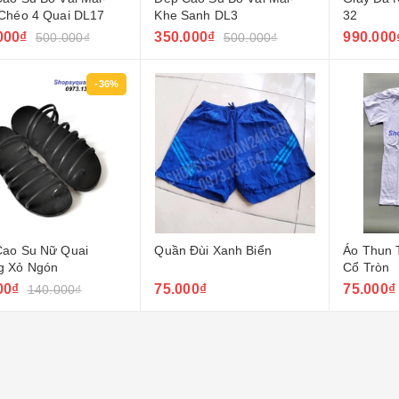
Chéo 4 Quai DL17
Khe Sanh DL3
32
000₫
350.000₫
990.000
500.000₫
500.000₫
-36%
Cao Su Nữ Quai
Quần Đùi Xanh Biển
Áo Thun 
g Xỏ Ngón
Cổ Tròn
00₫
75.000₫
75.000₫
140.000₫