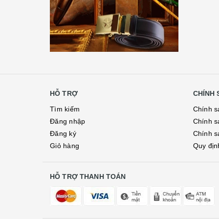
HỖ TRỢ
CHÍNH 
Tìm kiếm
Chính s
Đăng nhập
Chính s
Đăng ký
Chính s
Giỏ hàng
Quy địn
HỖ TRỢ THANH TOÁN