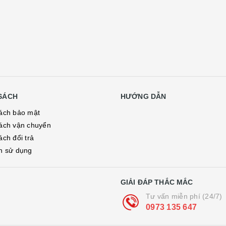
SÁCH
HƯỚNG DẪN
ách bảo mật
ách vận chuyển
ách đổi trả
h sử dụng
GIẢI ĐÁP THẮC MẮC
Tư vấn miễn phí (24/7)
0973 135 647