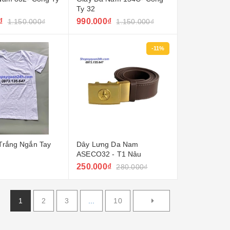
Ty 32
₫
990.000₫
1.150.000₫
1.150.000₫
-11%
Trắng Ngắn Tay
Dây Lưng Da Nam
ASECO32 - T1 Nâu
250.000₫
280.000₫
1
2
3
...
10