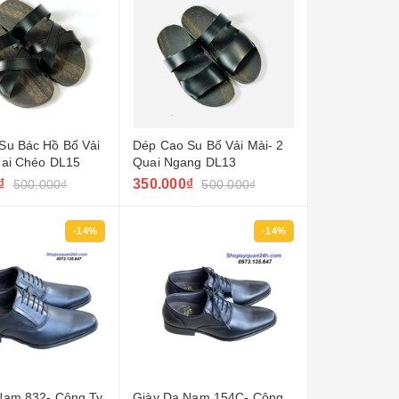
Su Bác Hồ Bố Vải
Dép Cao Su Bố Vải Mài- 2
uai Chéo DL15
Quai Ngang DL13
₫
350.000₫
500.000₫
500.000₫
-14%
-14%
Nam 832- Công Ty
Giày Da Nam 154C- Công