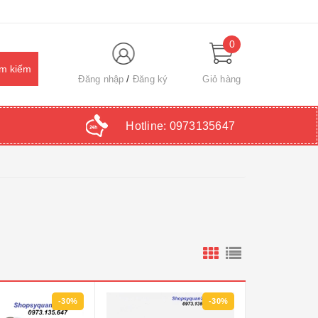
0
Đăng nhập
Đăng ký
Giỏ hàng
Hotline:
0973135647
-30%
-30%