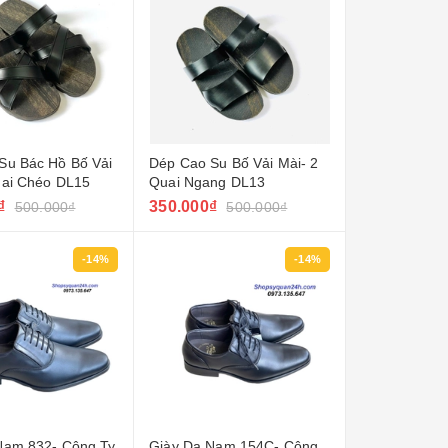
Su Bác Hồ Bố Vải
Dép Cao Su Bố Vải Mài- 2
uai Chéo DL15
Quai Ngang DL13
₫
350.000₫
500.000₫
500.000₫
-14%
-14%
Nam 832- Công Ty
Giày Da Nam 154C- Công