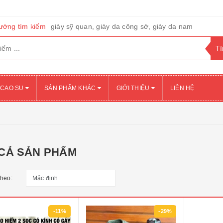
ướng tìm kiếm
giày sỹ quan, giày da công sở, giày da nam
 CAO SU
SẢN PHẨM KHÁC
GIỚI THIỆU
LIÊN HỆ
 CẢ SẢN PHẨM
theo:
-11%
-29%