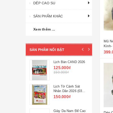
DÉP CAO SU
SẢN PHẨM KHÁC
Xem thêm ...
Mũ N
Kính-
SẢN PHẨM NỔI BẬT
399.
 Su Nam Lê
Lịch Bàn CAND 2026
ang
125.000₫
0₫
150.000₫
0₫
c Công Sở
Lịch Tờ Cảnh Sát
ao Gót 32M-
Nhân Dân 2026 (03
ng Ty 32
cuốn)
0₫
150.000₫
0₫
 Nam 32M-
Giày Da Nam Đế Cao
Dép C