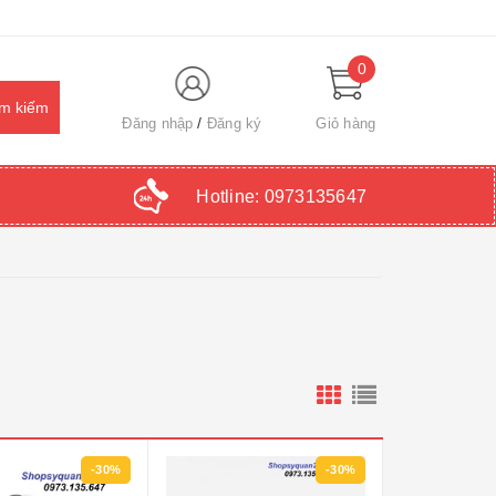
0
Đăng nhập
Đăng ký
Giỏ hàng
Hotline:
0973135647
-30%
-30%