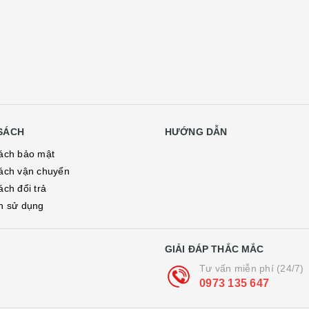
SÁCH
HƯỚNG DẪN
ách bảo mật
ách vận chuyển
ách đổi trả
h sử dụng
GIẢI ĐÁP THẮC MẮC
Tư vấn miễn phí (24/7)
0973 135 647