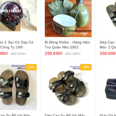
ón 2 Sọc Có Gáy Có
Bi Đông Nhôm - Hàng Viện
Dép Cao 
 Công Ty 19/5
Trợ Quân Nhu 2002
Mài- 2 Q
000₫
250.000₫
350.000
450.000₫
350.000₫
-30%
-30%
ao Su Bố Vải Mài-
Dép Cao Su Bố Vải Mài-
Giày Da 