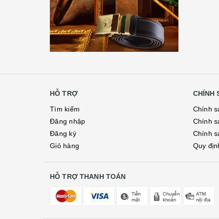
HỖ TRỢ
CHÍNH 
Tìm kiếm
Chính s
Đăng nhập
Chính s
Đăng ký
Chính s
Giỏ hàng
Quy địn
HỖ TRỢ THANH TOÁN