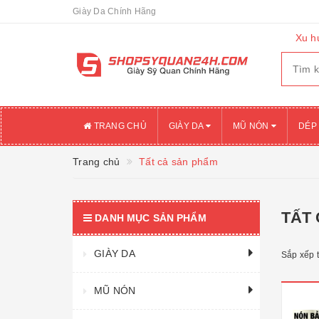
Giày Da Chính Hãng
Xu h
TRANG CHỦ
GIÀY DA
MŨ NÓN
DÉP
Trang chủ
Tất cả sản phẩm
TẤT
DANH MỤC SẢN PHẨM
GIÀY DA
Sắp xếp 
MŨ NÓN